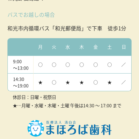
バスでお越しの場合
和光市内循環バス「和光郵便局」で下車 徒歩1分
受付時間
月
火
水
木
金
土
日
9:00
○
○
○
○
○
○
／
〜13:00
14:30
★
○
★
★
○
★
／
〜19:00
休診日：日曜・祝祭日
★…月曜・水曜・木曜・土曜 午後は14:30 ～ 17:00 まで