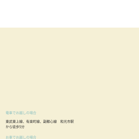
電車でお越しの場合
東武東上線、有楽町線、副都心線 和光市駅
から徒歩5分
お車でお越しの場合