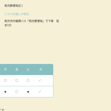
和光郵便局近く
バスでお越しの場合
和光市内循環バス「和光郵便局」で下車 徒
歩1分
木
金
土
日
○
○
○
／
★
○
★
／
まで