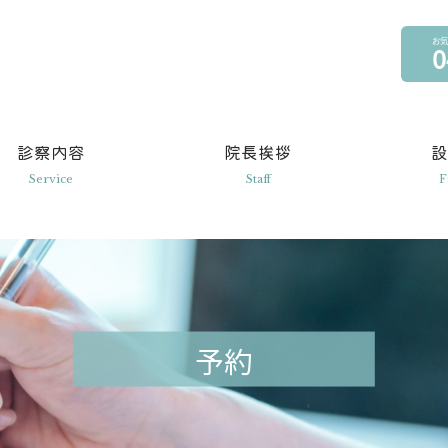
お気
0
診察内容
院長挨拶
Service
Staff
F
予約