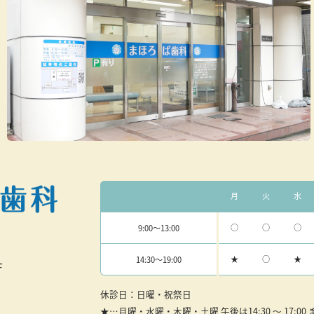
受付時間
月
火
水
○
○
○
9:00
〜13:00
★
○
★
14:30
〜19:00
F
休診日：日曜・祝祭日
★…月曜・水曜・木曜・土曜 午後は14:30 ～ 17:00 